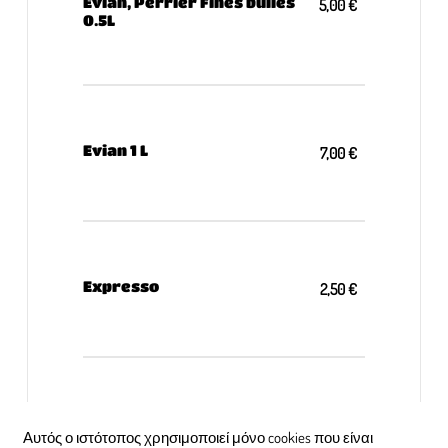
Evian, Perrier Fines bulles
5,00 €
0.5L
Evian 1 L
7,00 €
Expresso
2,50 €
Double expresso
4,80 €
Αυτός ο ιστότοπος χρησιμοποιεί μόνο cookies που είναι