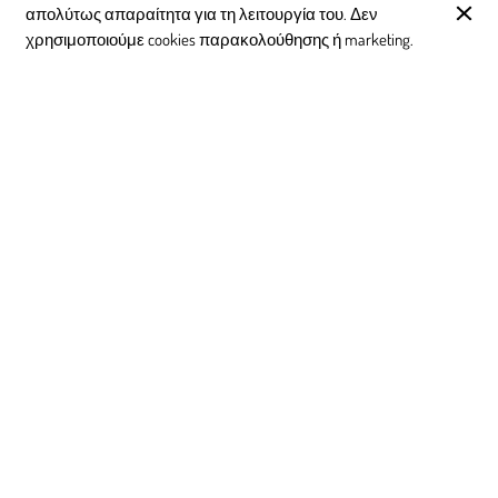
απολύτως απαραίτητα για τη λειτουργία του. Δεν
χρησιμοποιούμε cookies παρακολούθησης ή marketing.
Crème
4,40 €
Kombucha
5,50 €
boissonpétillante non alcoolisée
fermentée, BIO
Ανακαλύψτε επίσης