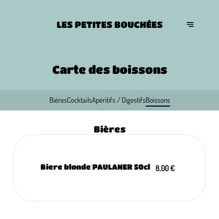
LES PETITES BOUCHÉES
Carte des boissons
Bières
Cocktails
Apéritifs / Digestifs
Boissons
Bières
Biere blonde PAULANER 50cl
8,00 €