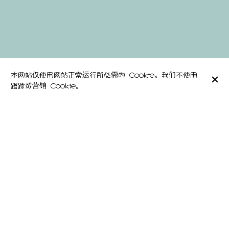
本网站仅使用网站正常运行所必需的 Cookie。我们不使用
跟踪或营销 Cookie。
Encouragez le partage aux Petites Bouchées.
Aux petites bouchées, on mise sur le
partage et la convivialité en optant pour
la version tapas de petites assiettes
savoureuses et généreuses. Les inspirations
du monde entier: risotto crémeux de
champignons, kefta de boeuf, gravlax de
saumon, tataki de bœuf, poulpe,
millefeuille de betterave..offrent un
large choix pour varier les plaisirs. De