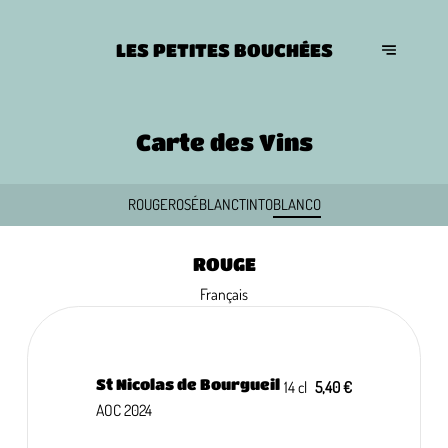
LES PETITES BOUCHÉES
Carte des Vins
ROUGE
ROSÉ
BLANC
TINTO
BLANCO
ROUGE
Français
St Nicolas de Bourgueil
14 cl
5,40 €
AOC 2024