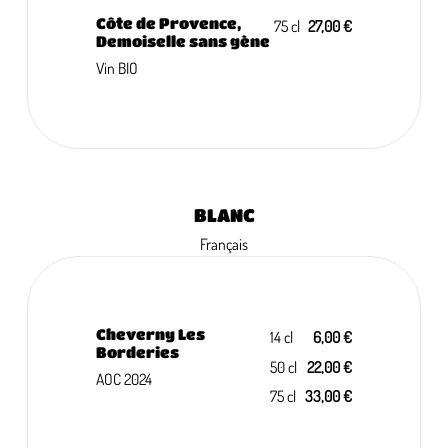
Côte de Provence,
75 cl
27,00 €
Demoiselle sans gène
Vin BIO
BLANC
Français
Cheverny Les
14 cl
6,00 €
Borderies
50 cl
22,00 €
AOC 2024
75 cl
33,00 €