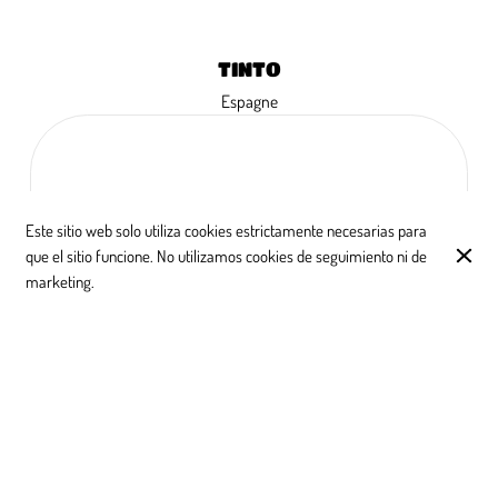
TINTO
Espagne
Penedès Savia Viva
14 cl
4,80 €
2019
Este sitio web solo utiliza cookies estrictamente necesarias para
50 cl
17,00 €
que el sitio funcione. No utilizamos cookies de seguimiento ni de
75 cl
24,00 €
marketing.
Rioja Crianza
14 cl
6,00 €
2017
50 cl
19,00 €