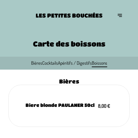
LES PETITES BOUCHÉES
Carte des boissons
Bières
Cocktails
Apéritifs / Digestifs
Boissons
Bières
Biere blonde PAULANER 50cl
8,00 €