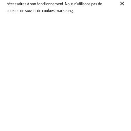
nécessaires à son fonctionnement. Nous n'utilisons pas de
cookies de suivi ni de cookies marketing.
Crème
4,40 €
Kombucha
5,50 €
boissonpétillante non alcoolisée
fermentée, BIO
Découvrez également