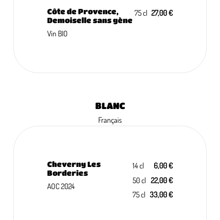
Côte de Provence,
75 cl
27,00 €
Demoiselle sans gène
Vin BIO
BLANC
Français
Cheverny Les
14 cl
6,00 €
Borderies
50 cl
22,00 €
AOC 2024
75 cl
33,00 €