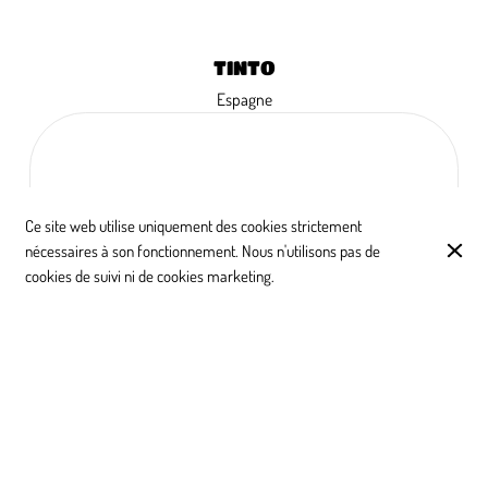
TINTO
Espagne
Penedès Savia Viva
14 cl
4,80 €
2019
Ce site web utilise uniquement des cookies strictement
50 cl
17,00 €
nécessaires à son fonctionnement. Nous n'utilisons pas de
75 cl
24,00 €
cookies de suivi ni de cookies marketing.
Rioja Crianza
14 cl
6,00 €
2017
50 cl
19,00 €