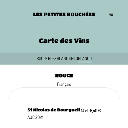
LES PETITES BOUCHÉES
Carte des Vins
ROUGE
ROSÉ
BLANC
TINTO
BLANCO
ROUGE
Français
St Nicolas de Bourgueil
14 cl
5,40 €
AOC 2024